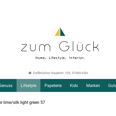
Dellbrücker Hauptstr. 105, 51069 Köln
Genuss
Lifestyle
Papeterie
Kids
Marken
Gut
r lime/silk light green 57