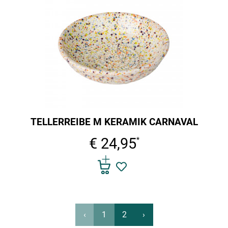
TELLERREIBE M KERAMIK CARNAVAL
€ 24,95
*
‹
1
2
›